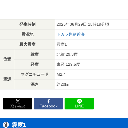
発生時刻
2025年06月29日 15時19分頃
震源地
トカラ列島近海
最大震度
震度1
緯度
北緯 29.3度
位置
経度
東経 129.5度
マグニチュード
M2.4
震源
深さ
約20km
X
Facebook
LINE
(旧twitter)
震度1