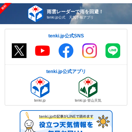
雨雲レーダーで雨を回避！
tenki.jp公式 天気予報アプリ
tenki.jp公式SNS
tenki.jp公式アプリ
tenki.jp
tenki.jp 登山天気