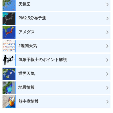
天気図
PM2.5分布予測
アメダス
2週間天気
気象予報士のポイント解説
世界天気
地震情報
熱中症情報