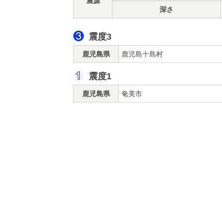
震源
深さ
震度3
鹿児島県
鹿児島十島村
震度1
鹿児島県
奄美市