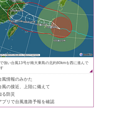
で強い台風13号が南大東島の北約80kmを西に進んで
す
台風情報のみかた
台風の接近、上陸に備えて
知る防災
アプリで台風進路予報を確認