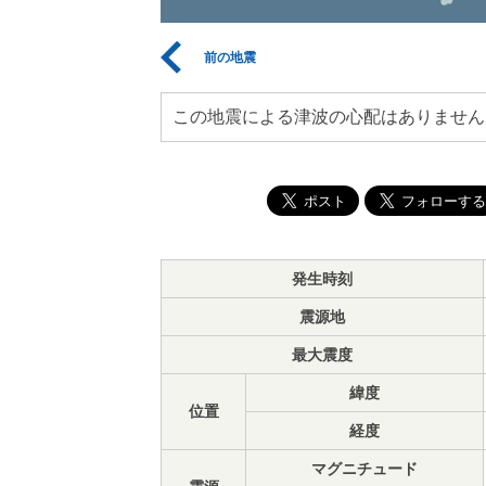
前の地震
この地震による津波の心配はありません
発生時刻
震源地
最大震度
緯度
位置
経度
マグニチュード