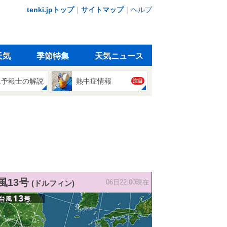
tenki.jpトップ
｜
サイトマップ
｜
ヘルプ
天気
季節特集
天気ニュース
象予報士の解説
熱中症情報
注目
風13号
(ドルフィン)
06日22:00現在