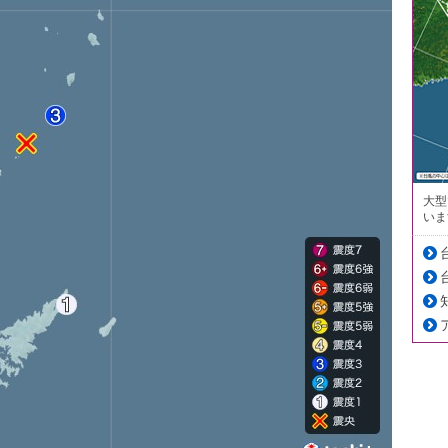
大型
いま