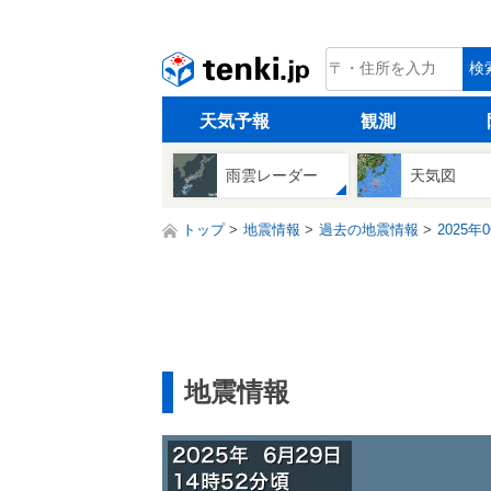
tenki.jp
検
天気予報
観測
雨雲レーダー
天気図
トップ
地震情報
過去の地震情報
2025年
地震情報