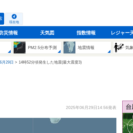
索
現在地
防災情報
天気図
指数情報
レジャー
PM2.5分布予測
地震情報
気
06月29日
14時52分頃発生した地震(最大震度3)
台
2025年06月29日14:56発表