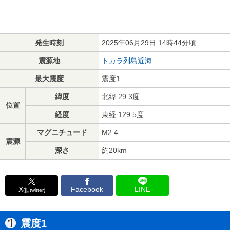
発生時刻
2025年06月29日 14時44分頃
震源地
トカラ列島近海
最大震度
震度1
緯度
北緯 29.3度
位置
経度
東経 129.5度
マグニチュード
M2.4
震源
深さ
約20km
X
Facebook
LINE
(旧twitter)
震度1