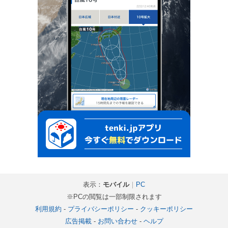
表示：
モバイル
｜
PC
※PCの閲覧は一部制限されます
利用規約
-
プライバシーポリシー
-
クッキーポリシー
広告掲載
-
お問い合わせ
-
ヘルプ