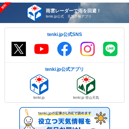
雨雲レーダーで雨を回避！
tenki.jp公式 天気予報アプリ
tenki.jp公式SNS
tenki.jp公式アプリ
tenki.jp
tenki.jp 登山天気