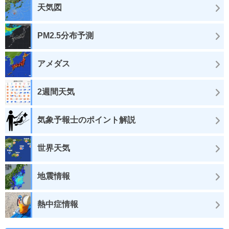
天気図
PM2.5分布予測
アメダス
2週間天気
気象予報士のポイント解説
世界天気
地震情報
熱中症情報