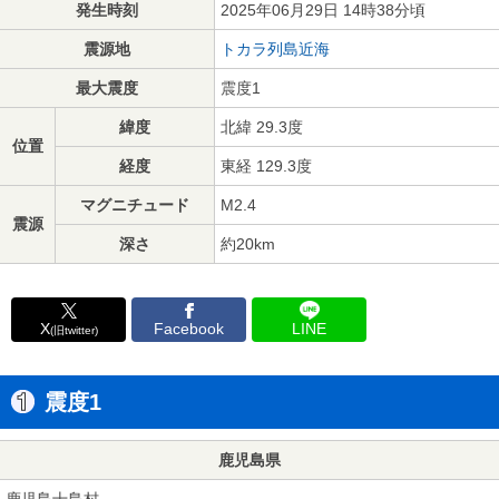
発生時刻
2025年06月29日 14時38分頃
震源地
トカラ列島近海
最大震度
震度1
緯度
北緯 29.3度
位置
経度
東経 129.3度
マグニチュード
M2.4
震源
深さ
約20km
X
Facebook
LINE
(旧twitter)
震度1
鹿児島県
鹿児島十島村