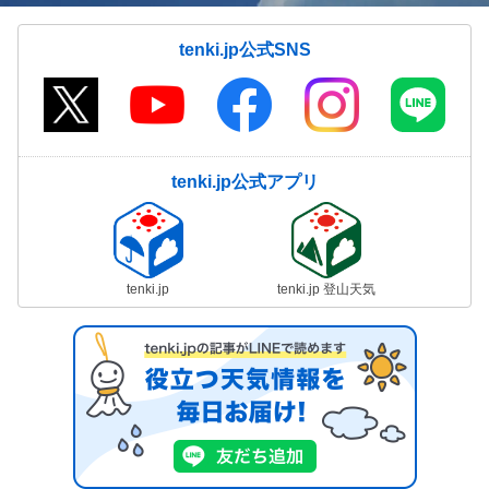
tenki.jp公式SNS
tenki.jp公式アプリ
tenki.jp
tenki.jp 登山天気