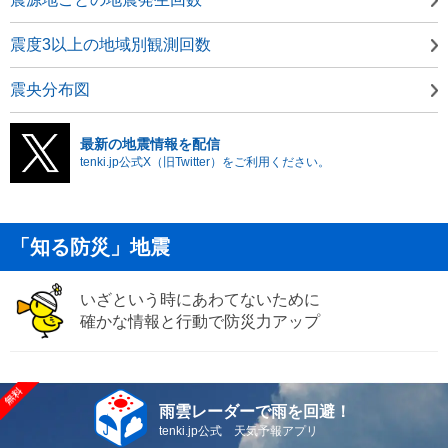
震度3以上の地域別観測回数
震央分布図
最新の地震情報を配信
tenki.jp公式X（旧Twitter）をご利用ください。
「知る防災」地震
いざという時にあわてないために
確かな情報と行動で防災力アップ
雨雲レーダーで雨を回避！
tenki.jp公式 天気予報アプリ