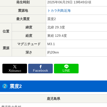
発生時刻
2025年06月29日 13時49分頃
震源地
トカラ列島近海
最大震度
震度2
緯度
北緯 29.3度
位置
経度
東経 129.4度
マグニチュード
M3.1
震源
深さ
約20km
X
Facebook
LINE
(旧twitter)
震度2
鹿児島県
鹿児島十島村