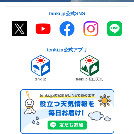
tenki.jp公式SNS
tenki.jp公式アプリ
tenki.jp
tenki.jp 登山天気