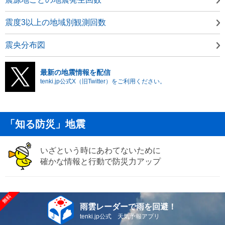
震度3以上の地域別観測回数
震央分布図
最新の地震情報を配信
tenki.jp公式X（旧Twitter）をご利用ください。
「知る防災」地震
いざという時にあわてないために
確かな情報と行動で防災力アップ
雨雲レーダーで雨を回避！
tenki.jp公式 天気予報アプリ