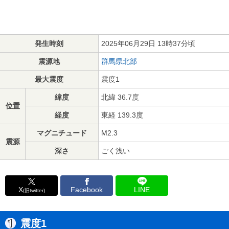
発生時刻
2025年06月29日 13時37分頃
震源地
群馬県北部
最大震度
震度1
緯度
北緯 36.7度
位置
経度
東経 139.3度
マグニチュード
M2.3
震源
深さ
ごく浅い
X
Facebook
LINE
(旧twitter)
震度1