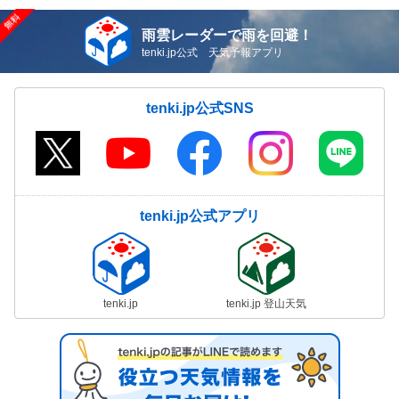
雨雲レーダーで雨を回避！
tenki.jp公式 天気予報アプリ
tenki.jp公式SNS
tenki.jp公式アプリ
tenki.jp
tenki.jp 登山天気