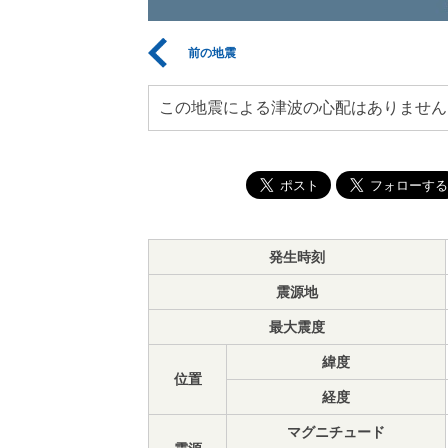
前の地震
この地震による津波の心配はありません
発生時刻
震源地
最大震度
緯度
位置
経度
マグニチュード