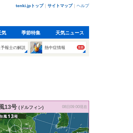
tenki.jpトップ
｜
サイトマップ
｜
ヘルプ
天気
季節特集
天気ニュース
象予報士の解説
熱中症情報
注目
風13号
(ドルフィン)
08日09:00現在