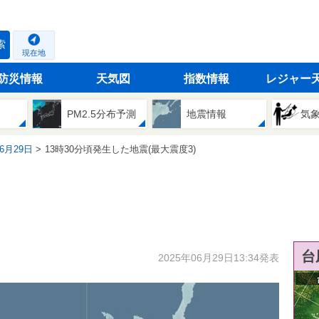
索
現在地
防災情報
天気図
指数情報
レジャー
PM2.5分布予測
地震情報
気
06月29日
13時30分頃発生した地震(最大震度3)
台
2025年06月29日13:34発表