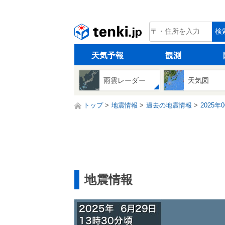
tenki.jp
検
天気予報
観測
雨雲レーダー
天気図
トップ
地震情報
過去の地震情報
2025年
地震情報