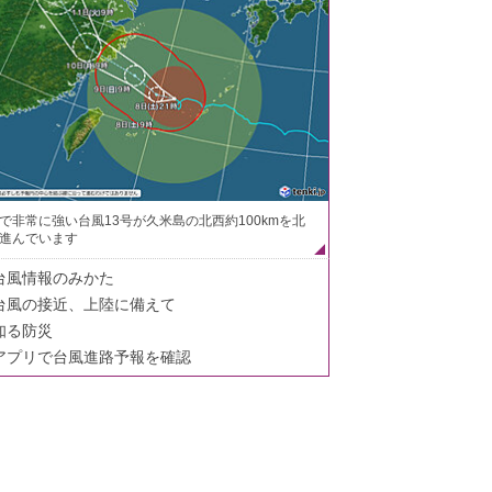
で非常に強い台風13号が久米島の北西約100kmを北
進んでいます
台風情報のみかた
台風の接近、上陸に備えて
知る防災
アプリで台風進路予報を確認