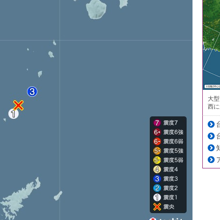
大型
西に