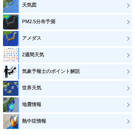
天気図
PM2.5分布予測
アメダス
2週間天気
気象予報士のポイント解説
世界天気
地震情報
熱中症情報