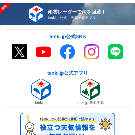
雨雲レーダーで雨を回避！
tenki.jp公式 天気予報アプリ
tenki.jp公式SNS
tenki.jp公式アプリ
tenki.jp
tenki.jp 登山天気