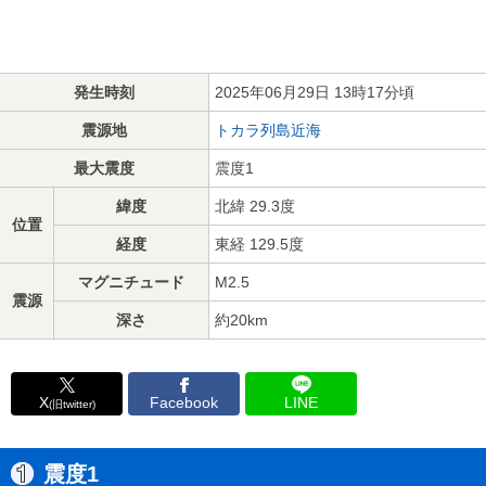
発生時刻
2025年06月29日 13時17分頃
震源地
トカラ列島近海
最大震度
震度1
緯度
北緯 29.3度
位置
経度
東経 129.5度
マグニチュード
M2.5
震源
深さ
約20km
X
Facebook
LINE
(旧twitter)
震度1