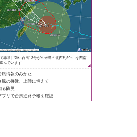
で非常に強い台風13号が久米島の北西約50kmを西南
進んでいます
台風情報のみかた
台風の接近、上陸に備えて
知る防災
アプリで台風進路予報を確認