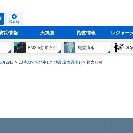
索
現在地
防災情報
天気図
指数情報
レジャー
PM2.5分布予測
地震情報
気
06月29日
13時03分頃発生した地震(最大震度1)
拡大画像