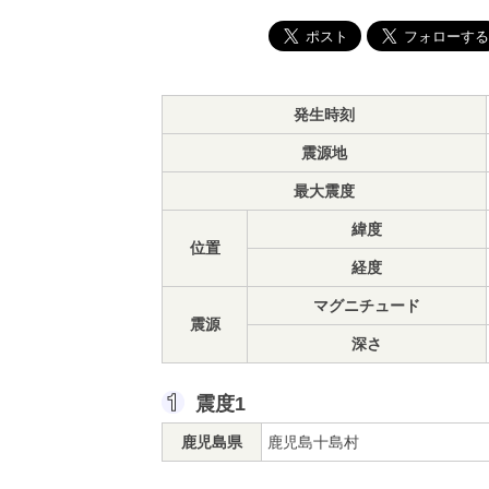
発生時刻
震源地
最大震度
緯度
位置
経度
マグニチュード
震源
深さ
震度1
鹿児島県
鹿児島十島村