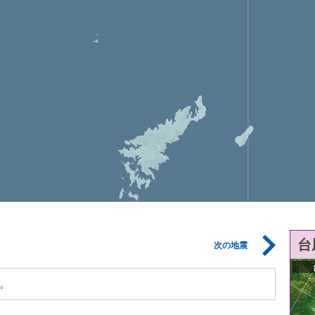
台
次の地震
。