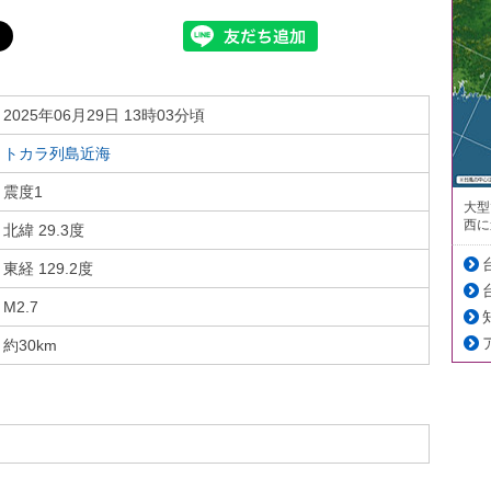
2025年06月29日 13時03分頃
トカラ列島近海
震度1
大型
西に
北緯 29.3度
東経 129.2度
M2.7
約30km