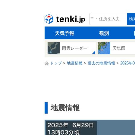
tenki.jp
検
天気予報
観測
雨雲レーダー
天気図
トップ
地震情報
過去の地震情報
2025年
地震情報