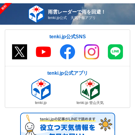
雨雲レーダーで雨を回避！
tenki.jp公式 天気予報アプリ
tenki.jp公式SNS
tenki.jp公式アプリ
tenki.jp
tenki.jp 登山天気