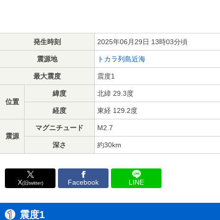
発生時刻
2025年06月29日 13時03分頃
震源地
トカラ列島近海
最大震度
震度1
緯度
北緯 29.3度
位置
経度
東経 129.2度
マグニチュード
M2.7
震源
深さ
約30km
X
Facebook
LINE
(旧twitter)
震度1