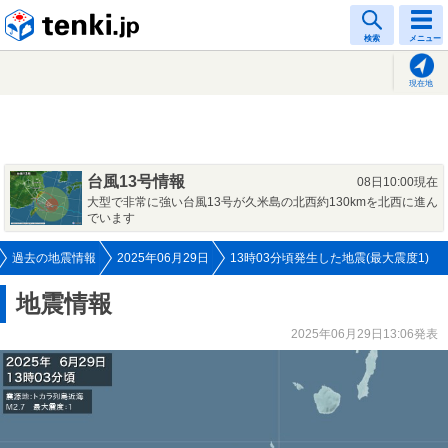
tenki.jp
検索
メニュー
現在地
台風13号情報
08日10:00現在
大型で非常に強い台風13号が久米島の北西約130kmを北西に進ん
でいます
過去の地震情報
2025年06月29日
13時03分頃発生した地震(最大震度1)
地震情報
2025年06月29日13:06発表