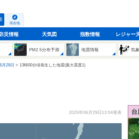
索
現在地
防災情報
天気図
指数情報
レジャー
PM2.5分布予測
地震情報
気
06月29日
13時00分頃発生した地震(最大震度1)
台
2025年06月29日13:04発表