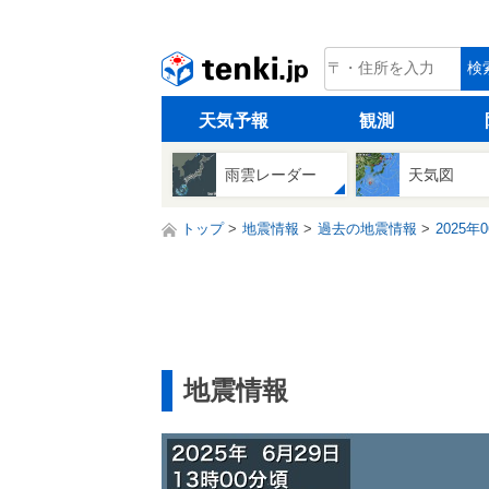
tenki.jp
検
天気予報
観測
雨雲レーダー
天気図
トップ
地震情報
過去の地震情報
2025年
地震情報