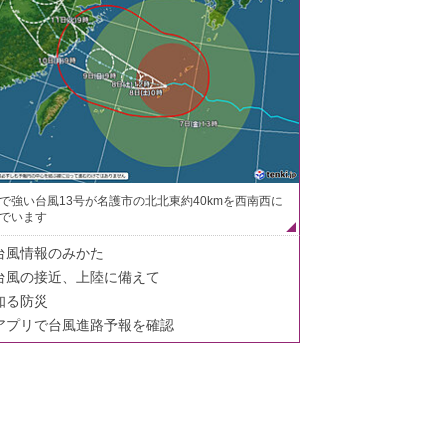
で強い台風13号が名護市の北北東約40kmを西南西に
でいます
台風情報のみかた
台風の接近、上陸に備えて
知る防災
アプリで台風進路予報を確認