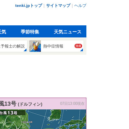
tenki.jpトップ
｜
サイトマップ
｜
ヘルプ
天気
季節特集
天気ニュース
象予報士の解説
熱中症情報
注目
風13号
(ドルフィン)
07日13:00現在