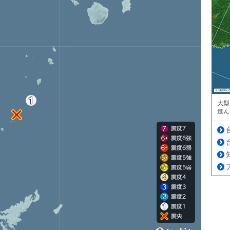
大型
進ん