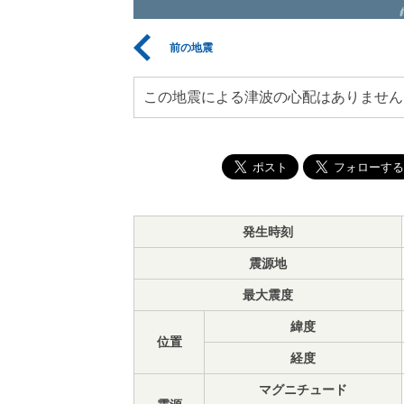
前の地震
この地震による津波の心配はありません
発生時刻
震源地
最大震度
緯度
位置
経度
マグニチュード