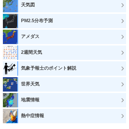
天気図
PM2.5分布予測
アメダス
2週間天気
気象予報士のポイント解説
世界天気
地震情報
熱中症情報