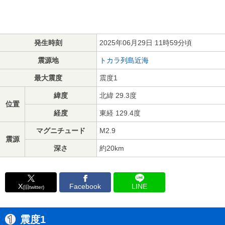
発生時刻
2025年06月29日 11時59分頃
震源地
トカラ列島近海
最大震度
震度1
緯度
北緯 29.3度
位置
経度
東経 129.4度
マグニチュード
M2.9
震源
深さ
約20km
X
Facebook
LINE
(旧twitter)
震度1