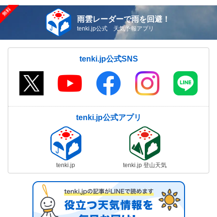
雨雲レーダーで雨を回避！
tenki.jp公式 天気予報アプリ
tenki.jp公式SNS
tenki.jp公式アプリ
tenki.jp
tenki.jp 登山天気