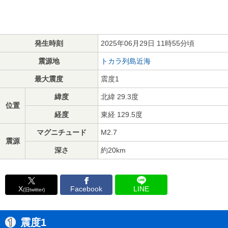
発生時刻
2025年06月29日 11時55分頃
震源地
トカラ列島近海
最大震度
震度1
緯度
北緯 29.3度
位置
経度
東経 129.5度
マグニチュード
M2.7
震源
深さ
約20km
X
Facebook
LINE
(旧twitter)
震度1