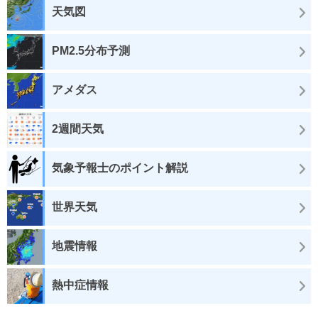
天気図
PM2.5分布予測
アメダス
2週間天気
気象予報士のポイント解説
世界天気
地震情報
熱中症情報