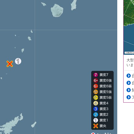
大型
いま