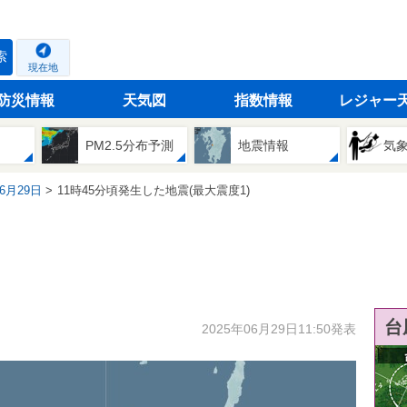
索
現在地
防災情報
天気図
指数情報
レジャー
PM2.5分布予測
地震情報
気
06月29日
11時45分頃発生した地震(最大震度1)
台
2025年06月29日11:50発表