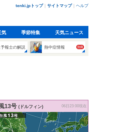
tenki.jpトップ
｜
サイトマップ
｜
ヘルプ
天気
季節特集
天気ニュース
象予報士の解説
熱中症情報
注目
風13号
(ドルフィン)
06日23:00現在