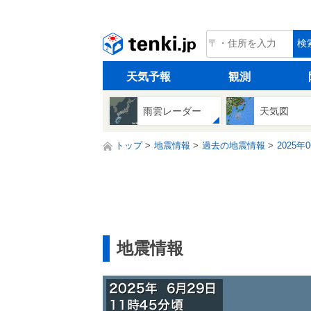
tenki.jp
検
天気予報
観測
雨雲レーダー
天気図
トップ
地震情報
過去の地震情報
2025年
地震情報