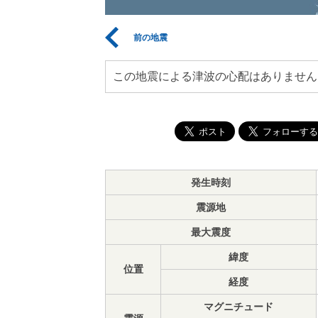
前の地震
この地震による津波の心配はありません
発生時刻
震源地
最大震度
緯度
位置
経度
マグニチュード