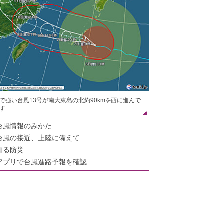
で強い台風13号が南大東島の北約90kmを西に進んで
す
台風情報のみかた
台風の接近、上陸に備えて
知る防災
アプリで台風進路予報を確認