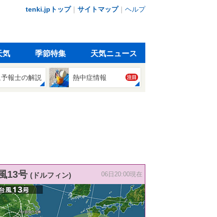
tenki.jpトップ
｜
サイトマップ
｜
ヘルプ
天気
季節特集
天気ニュース
象予報士の解説
熱中症情報
注目
風13号
(ドルフィン)
06日20:00現在