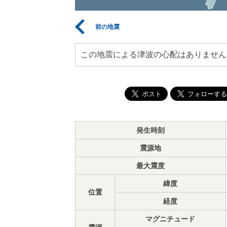
前の地震
この地震による津波の心配はありません
発生時刻
震源地
最大震度
緯度
位置
経度
マグニチュード