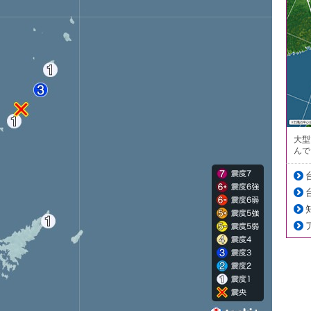
大型
んで