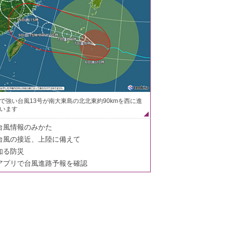
で強い台風13号が南大東島の北北東約90kmを西に進
います
台風情報のみかた
台風の接近、上陸に備えて
知る防災
アプリで台風進路予報を確認