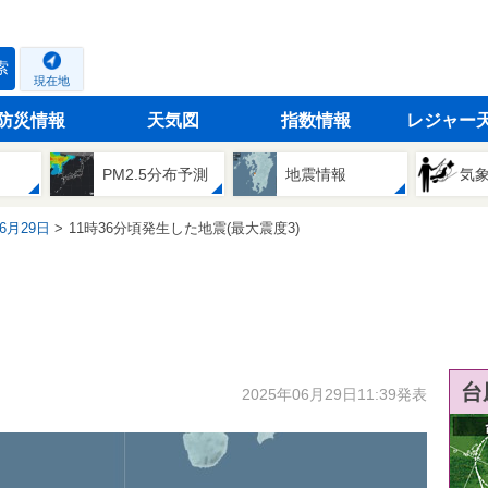
索
現在地
防災情報
天気図
指数情報
レジャー
PM2.5分布予測
地震情報
気
06月29日
11時36分頃発生した地震(最大震度3)
台
2025年06月29日11:39発表