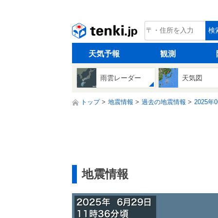
tenki.jp
検
天気予報
観測
雨雲レーダー
天気図
トップ
地震情報
過去の地震情報
2025年
地震情報