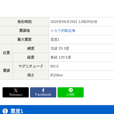
発生時刻
2025年06月29日 11時29分頃
震源地
トカラ列島近海
最大震度
震度1
緯度
北緯 29.3度
位置
経度
東経 129.5度
マグニチュード
M3.0
震源
深さ
約20km
X
Facebook
LINE
(旧twitter)
震度1