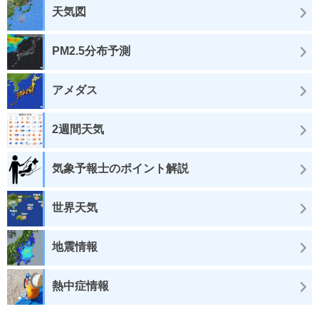
天気図
PM2.5分布予測
アメダス
2週間天気
気象予報士のポイント解説
世界天気
地震情報
熱中症情報