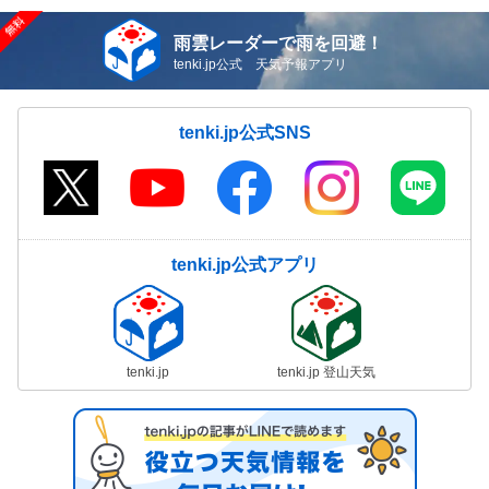
雨雲レーダーで雨を回避！
tenki.jp公式 天気予報アプリ
tenki.jp公式SNS
tenki.jp公式アプリ
tenki.jp
tenki.jp 登山天気