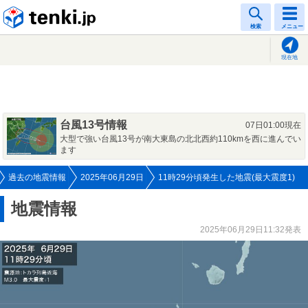
tenki.jp
検索
メニュー
現在地
台風13号情報
07日01:00現在
大型で強い台風13号が南大東島の北北西約110kmを西に進んでい
ます
過去の地震情報
2025年06月29日
11時29分頃発生した地震(最大震度1)
地震情報
2025年06月29日11:32発表