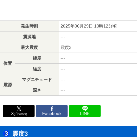
発生時刻
2025年06月29日 10時12分頃
震源地
---
最大震度
震度3
緯度
---
位置
経度
---
マグニチュード
---
震源
深さ
---
X
Facebook
LINE
(旧twitter)
震度3