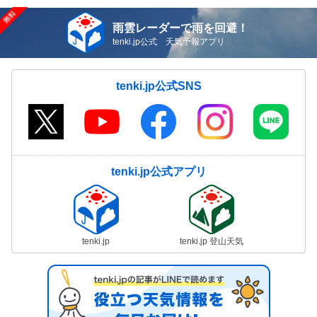
雨雲レーダーで雨を回避！
tenki.jp公式 天気予報アプリ
tenki.jp公式SNS
tenki.jp公式アプリ
tenki.jp
tenki.jp 登山天気