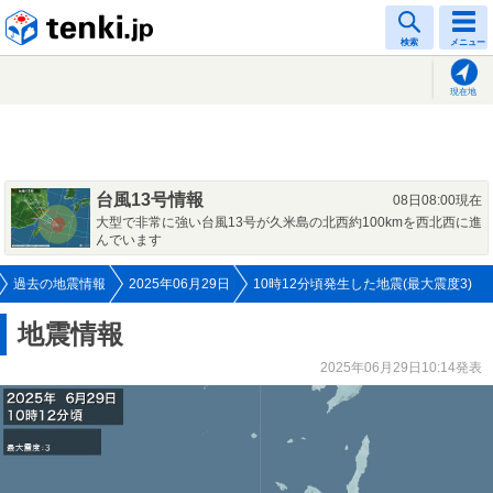
tenki.jp
検索
メニュー
現在地
台風13号情報
08日08:00現在
大型で非常に強い台風13号が久米島の北西約100kmを西北西に進
んでいます
過去の地震情報
2025年06月29日
10時12分頃発生した地震(最大震度3)
地震情報
2025年06月29日10:14発表