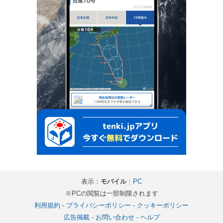
表示：
モバイル
｜
PC
※PCの閲覧は一部制限されます
利用規約
-
プライバシーポリシー
-
クッキーポリシー
広告掲載
-
お問い合わせ
-
ヘルプ