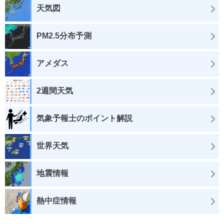
天気図
PM2.5分布予測
アメダス
2週間天気
気象予報士のポイント解説
世界天気
地震情報
熱中症情報