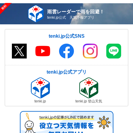
雨雲レーダーで雨を回避！
tenki.jp公式 天気予報アプリ
tenki.jp公式SNS
tenki.jp公式アプリ
tenki.jp
tenki.jp 登山天気