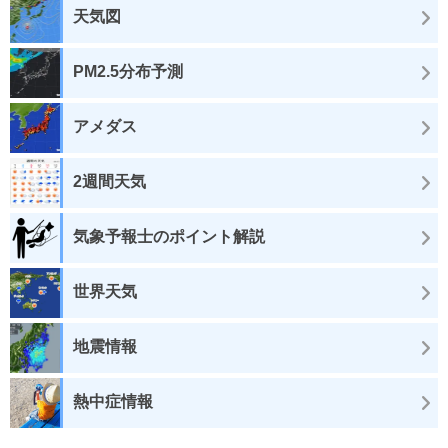
天気図
PM2.5分布予測
アメダス
2週間天気
気象予報士のポイント解説
世界天気
地震情報
熱中症情報