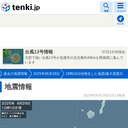
tenki.jp
検索
メニュー
現在地
台風13号情報
07日13:00現在
大型で強い台風13号が名護市の北北東約40kmを西南西に進んで
います
過去の地震情報
2025年06月29日
10時10分頃発生した地震(最大震度2)
地震情報
2025年06月29日10:13発表