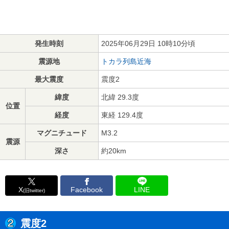
発生時刻
2025年06月29日 10時10分頃
震源地
トカラ列島近海
最大震度
震度2
緯度
北緯 29.3度
位置
経度
東経 129.4度
マグニチュード
M3.2
震源
深さ
約20km
X
Facebook
LINE
(旧twitter)
震度2