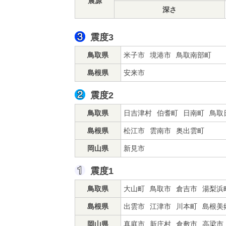
震源
深さ
震度3
鳥取県
米子市
境港市
鳥取南部町
島根県
安来市
震度2
鳥取県
日吉津村
伯耆町
日南町
鳥取
島根県
松江市
雲南市
奥出雲町
岡山県
新見市
震度1
鳥取県
大山町
鳥取市
倉吉市
湯梨浜
島根県
出雲市
江津市
川本町
島根美
岡山県
真庭市
新庄村
倉敷市
高梁市