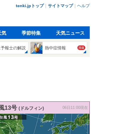
tenki.jpトップ
｜
サイトマップ
｜
ヘルプ
天気
季節特集
天気ニュース
象予報士の解説
熱中症情報
注目
風13号
(ドルフィン)
06日11:00現在