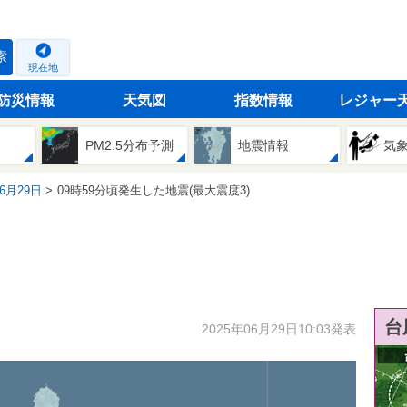
索
現在地
防災情報
天気図
指数情報
レジャー
PM2.5分布予測
地震情報
気
06月29日
09時59分頃発生した地震(最大震度3)
台
2025年06月29日10:03発表