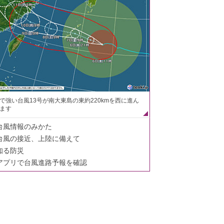
で強い台風13号が南大東島の東約220kmを西に進ん
ます
台風情報のみかた
台風の接近、上陸に備えて
知る防災
アプリで台風進路予報を確認