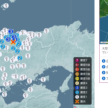
大型
でい