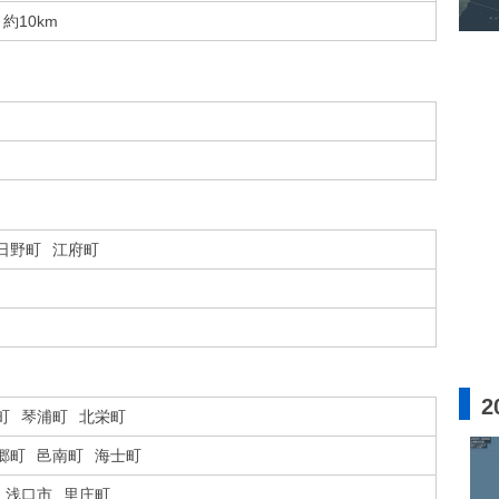
約10km
日野町
江府町
2
町
琴浦町
北栄町
郷町
邑南町
海士町
浅口市
里庄町