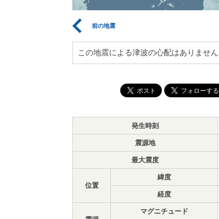
前の地震
この地震による津波の心配はありません
発生時刻
震源地
最大震度
緯度
位置
経度
マグニチュード