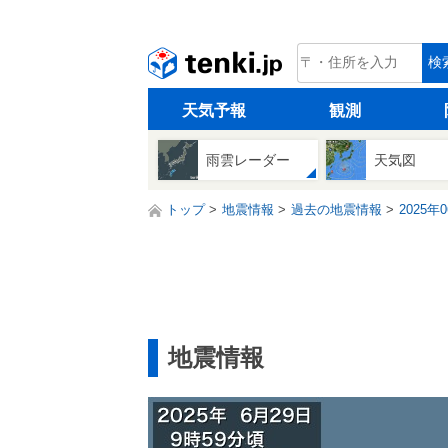
tenki.jp
検
天気予報
観測
雨雲レーダー
天気図
トップ
地震情報
過去の地震情報
2025年
地震情報