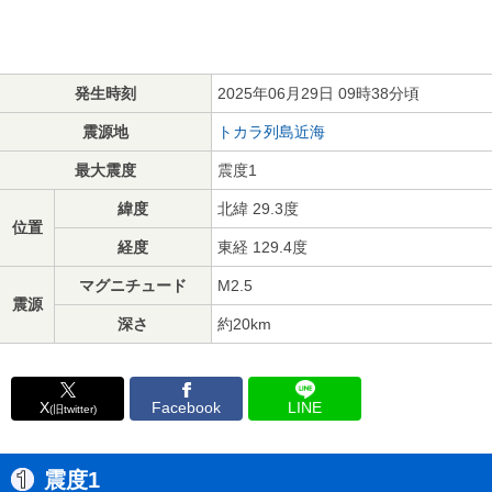
発生時刻
2025年06月29日 09時38分頃
震源地
トカラ列島近海
最大震度
震度1
緯度
北緯 29.3度
位置
経度
東経 129.4度
マグニチュード
M2.5
震源
深さ
約20km
X
Facebook
LINE
(旧twitter)
震度1