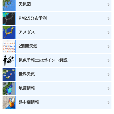
天気図
PM2.5分布予測
アメダス
2週間天気
気象予報士のポイント解説
世界天気
地震情報
熱中症情報