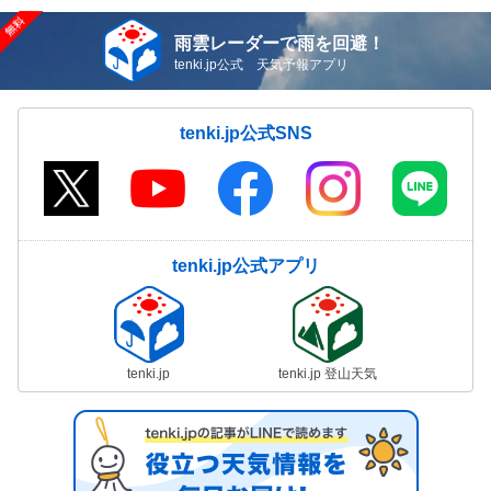
雨雲レーダーで雨を回避！
tenki.jp公式 天気予報アプリ
tenki.jp公式SNS
tenki.jp公式アプリ
tenki.jp
tenki.jp 登山天気