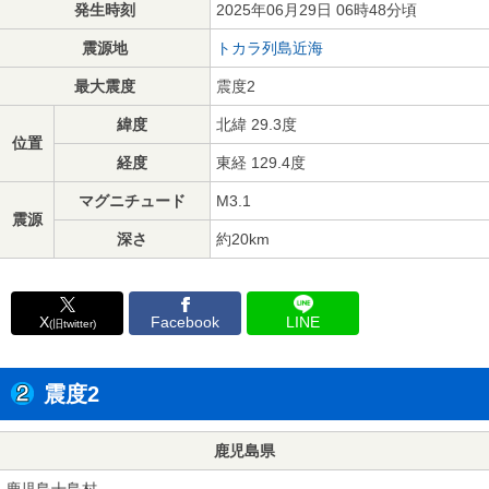
発生時刻
2025年06月29日 06時48分頃
震源地
トカラ列島近海
最大震度
震度2
緯度
北緯 29.3度
位置
経度
東経 129.4度
マグニチュード
M3.1
震源
深さ
約20km
X
Facebook
LINE
(旧twitter)
震度2
鹿児島県
鹿児島十島村