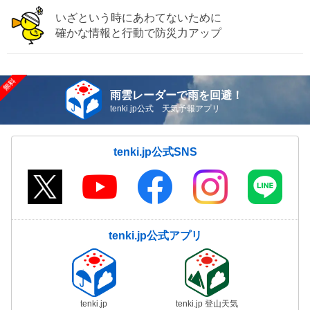
いざという時にあわてないために
確かな情報と行動で防災力アップ
雨雲レーダーで雨を回避！
tenki.jp公式 天気予報アプリ
tenki.jp公式SNS
tenki.jp公式アプリ
tenki.jp
tenki.jp 登山天気