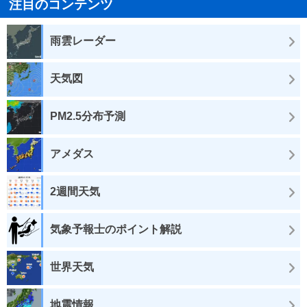
注目のコンテンツ
雨雲レーダー
天気図
PM2.5分布予測
アメダス
2週間天気
気象予報士のポイント解説
世界天気
地震情報