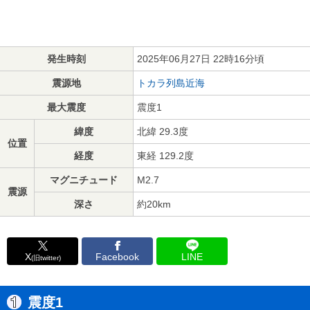
発生時刻
2025年06月27日 22時16分頃
震源地
トカラ列島近海
最大震度
震度1
緯度
北緯 29.3度
位置
経度
東経 129.2度
マグニチュード
M2.7
震源
深さ
約20km
X
Facebook
LINE
(旧twitter)
震度1