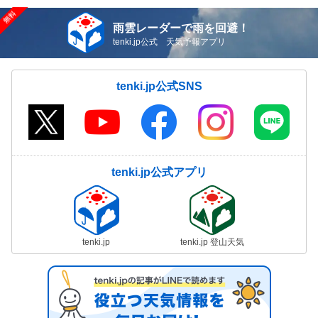
雨雲レーダーで雨を回避！
tenki.jp公式 天気予報アプリ
tenki.jp公式SNS
tenki.jp公式アプリ
tenki.jp
tenki.jp 登山天気