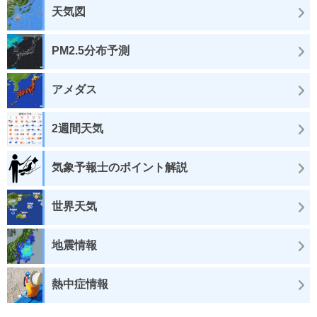
天気図
PM2.5分布予測
アメダス
2週間天気
気象予報士のポイント解説
世界天気
地震情報
熱中症情報