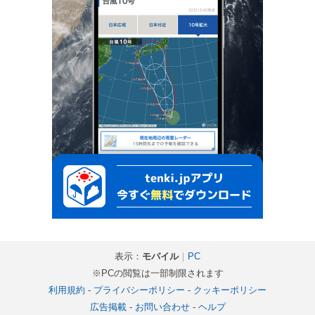
表示：
モバイル
｜
PC
※PCの閲覧は一部制限されます
利用規約
-
プライバシーポリシー
-
クッキーポリシー
広告掲載
-
お問い合わせ
-
ヘルプ