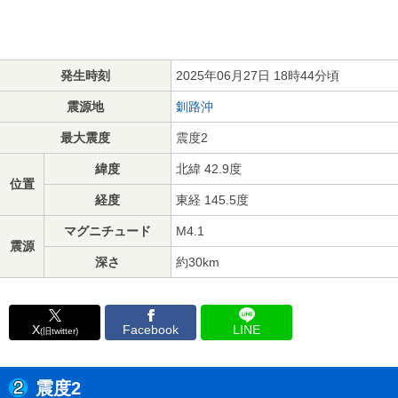
発生時刻
2025年06月27日 18時44分頃
震源地
釧路沖
最大震度
震度2
緯度
北緯 42.9度
位置
経度
東経 145.5度
マグニチュード
M4.1
震源
深さ
約30km
X
Facebook
LINE
(旧twitter)
震度2