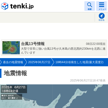
tenki.jp
検索
メニュー
現在地
台風13号情報
08日22:00現在
大型で非常に強い台風13号が久米島の西北西約230kmを北西に進
んでいます
過去の地震情報
2025年06月27日
18時44分頃発生した地震(最大震度2)
地震情報
2025年06月27日18:47発表