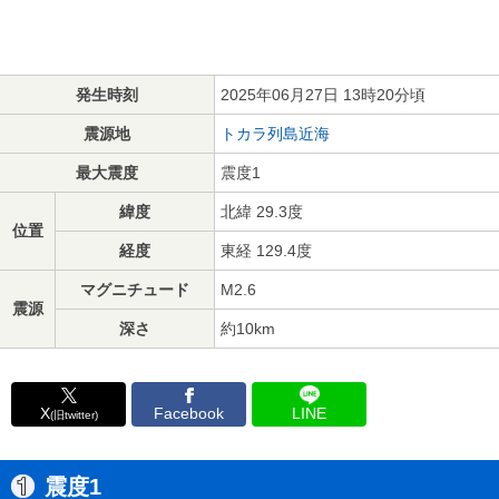
発生時刻
2025年06月27日 13時20分頃
震源地
トカラ列島近海
最大震度
震度1
緯度
北緯 29.3度
位置
経度
東経 129.4度
マグニチュード
M2.6
震源
深さ
約10km
X
Facebook
LINE
(旧twitter)
震度1