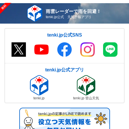
雨雲レーダーで雨を回避！
tenki.jp公式 天気予報アプリ
tenki.jp公式SNS
tenki.jp公式アプリ
tenki.jp
tenki.jp 登山天気