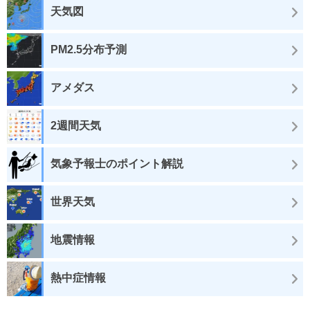
天気図
PM2.5分布予測
アメダス
2週間天気
気象予報士のポイント解説
世界天気
地震情報
熱中症情報