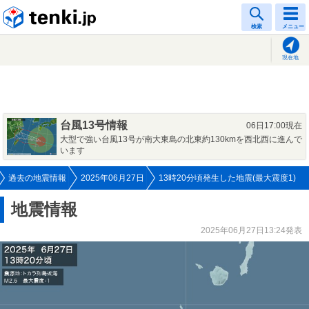
tenki.jp
検索
メニュー
現在地
台風13号情報
06日17:00現在
大型で強い台風13号が南大東島の北東約130kmを西北西に進んで
います
過去の地震情報
2025年06月27日
13時20分頃発生した地震(最大震度1)
地震情報
2025年06月27日13:24発表