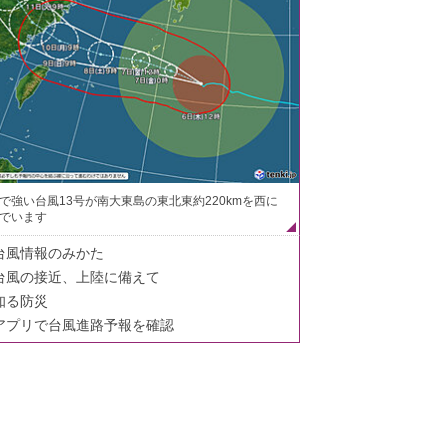
で強い台風13号が南大東島の東北東約220kmを西に
でいます
台風情報のみかた
台風の接近、上陸に備えて
知る防災
アプリで台風進路予報を確認