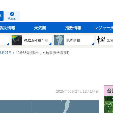
索
現在地
防災情報
天気図
指数情報
レジャー
PM2.5分布予測
地震情報
気
06月27日
12時38分頃発生した地震(最大震度1)
台
2025年06月27日12:41発表