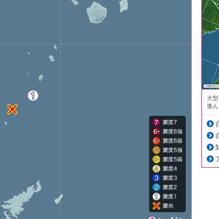
大型
進ん