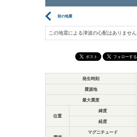
前の地震
この地震による津波の心配はありません
発生時刻
震源地
最大震度
緯度
位置
経度
マグニチュード