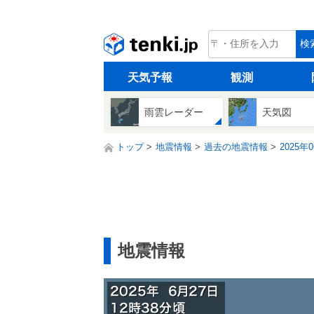
tenki.jp
検
天気予報
観測
雨雲レーダー
天気図
トップ
地震情報
過去の地震情報
2025年
地震情報