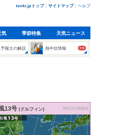
tenki.jpトップ
｜
サイトマップ
｜
ヘルプ
天気
季節特集
天気ニュース
象予報士の解説
熱中症情報
注目
風13号
(ドルフィン)
06日12:00現在