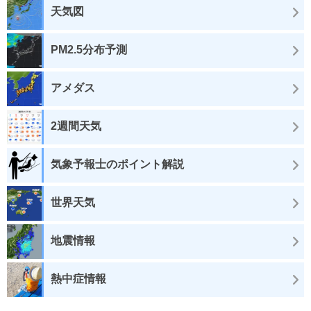
天気図
PM2.5分布予測
アメダス
2週間天気
気象予報士のポイント解説
世界天気
地震情報
熱中症情報