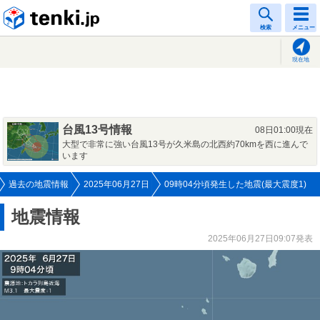
tenki.jp
検索
メニュー
現在地
台風13号情報
08日01:00現在
大型で非常に強い台風13号が久米島の北西約70kmを西に進んで
います
過去の地震情報
2025年06月27日
09時04分頃発生した地震(最大震度1)
地震情報
2025年06月27日09:07発表