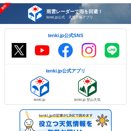
雨雲レーダーで雨を回避！
tenki.jp公式 天気予報アプリ
tenki.jp公式SNS
tenki.jp公式アプリ
tenki.jp
tenki.jp 登山天気