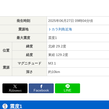
発生時刻
2025年06月27日 09時04分頃
震源地
トカラ列島近海
最大震度
震度1
緯度
北緯 29.2度
位置
経度
東経 129.2度
マグニチュード
M3.1
震源
深さ
約10km
X
Facebook
LINE
(旧twitter)
震度1