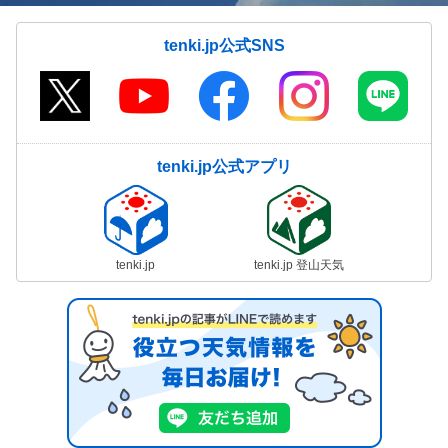
tenki.jp公式SNS
tenki.jp公式アプリ
tenki.jp
tenki.jp 登山天気