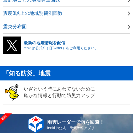
震度3以上の地域別観測回数
震央分布図
最新の地震情報を配信
tenki.jp公式X（旧Twitter）をご利用ください。
「知る防災」地震
いざという時にあわてないために
確かな情報と行動で防災力アップ
雨雲レーダーで雨を回避！
tenki.jp公式 天気予報アプリ