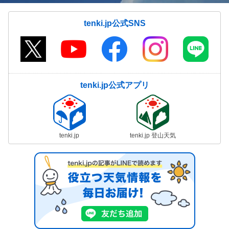
tenki.jp公式SNS
tenki.jp公式アプリ
tenki.jp
tenki.jp 登山天気