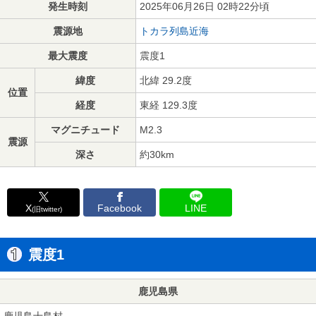
発生時刻
2025年06月26日 02時22分頃
震源地
トカラ列島近海
最大震度
震度1
緯度
北緯 29.2度
位置
経度
東経 129.3度
マグニチュード
M2.3
震源
深さ
約30km
X
Facebook
LINE
(旧twitter)
震度1
鹿児島県
鹿児島十島村