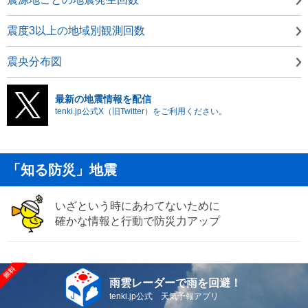
震度3以上の地域別観測回数
震央分布図
最新の地震情報を配信
tenki.jp公式X（旧Twitter）をご利用ください。
「知る防災」地震
いざという時にあわてないために
確かな情報と行動で防災力アップ
雨雲レーダーで雨を回避！
tenki.jp公式 天気予報アプリ