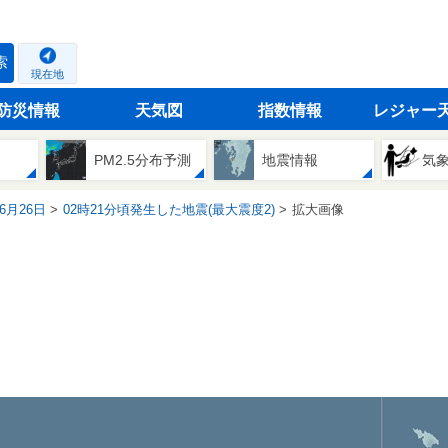
索
現在地
防災情報
天気図
指数情報
レジャー
PM2.5分布予測
地震情報
気
06月26日
02時21分頃発生した地震(最大震度2)
拡大画像