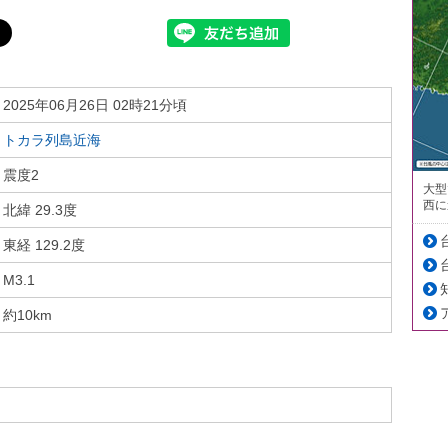
2025年06月26日 02時21分頃
トカラ列島近海
震度2
大型
西に
北緯 29.3度
東経 129.2度
M3.1
約10km