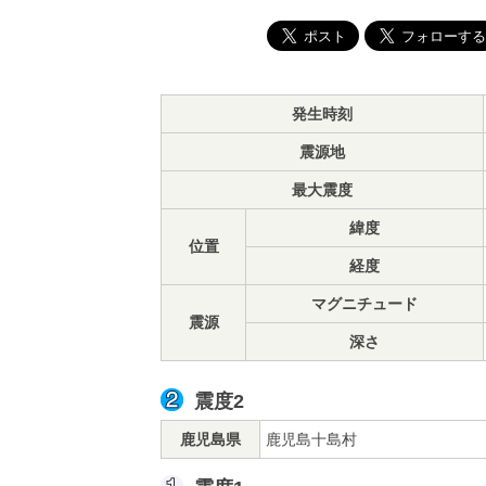
発生時刻
震源地
最大震度
緯度
位置
経度
マグニチュード
震源
深さ
震度2
鹿児島県
鹿児島十島村