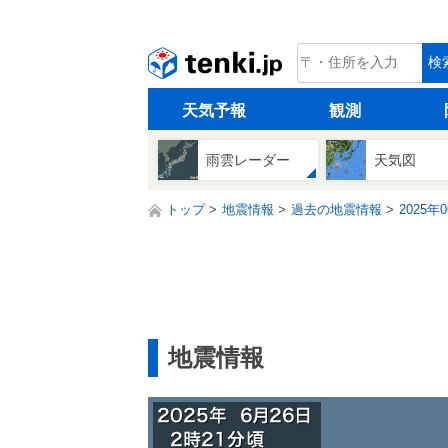
tenki.jp
検
天気予報
観測
雨雲レーダー
天気図
トップ
地震情報
過去の地震情報
2025年
地震情報