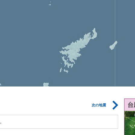
台
次の地震
。