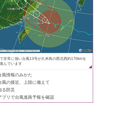
で非常に強い台風13号が久米島の西北西約170kmを
進んでいます
台風情報のみかた
台風の接近、上陸に備えて
知る防災
アプリで台風進路予報を確認