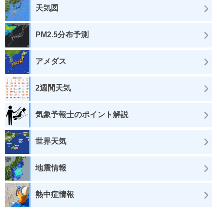
天気図
PM2.5分布予測
アメダス
2週間天気
気象予報士のポイント解説
世界天気
地震情報
熱中症情報