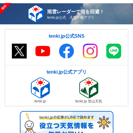
雨雲レーダーで雨を回避！
tenki.jp公式 天気予報アプリ
tenki.jp公式SNS
tenki.jp公式アプリ
tenki.jp
tenki.jp 登山天気