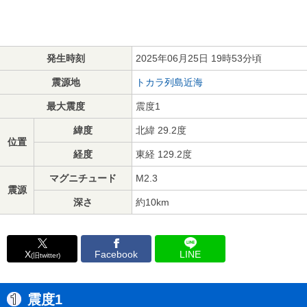
発生時刻
2025年06月25日 19時53分頃
震源地
トカラ列島近海
最大震度
震度1
緯度
北緯 29.2度
位置
経度
東経 129.2度
マグニチュード
M2.3
震源
深さ
約10km
X
Facebook
LINE
(旧twitter)
震度1