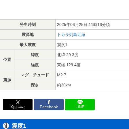
発生時刻
2025年06月25日 11時16分頃
震源地
トカラ列島近海
最大震度
震度1
緯度
北緯 29.3度
位置
経度
東経 129.4度
マグニチュード
M2.7
震源
深さ
約20km
X
Facebook
LINE
(旧twitter)
震度1