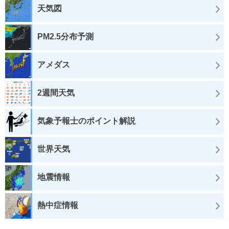
天気図
PM2.5分布予測
アメダス
2週間天気
気象予報士のポイント解説
世界天気
地震情報
熱中症情報