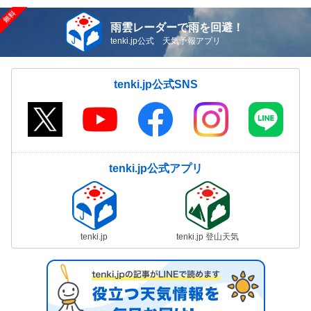
雨雲レーダーで雨を回避！
tenki.jp公式 天気予報アプリ
tenki.jp公式SNS
tenki.jp公式アプリ
tenki.jp
tenki.jp 登山天気