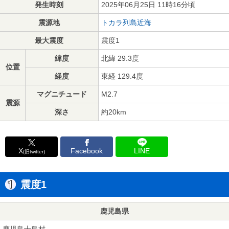
発生時刻
2025年06月25日 11時16分頃
震源地
トカラ列島近海
最大震度
震度1
緯度
北緯 29.3度
位置
経度
東経 129.4度
マグニチュード
M2.7
震源
深さ
約20km
X
Facebook
LINE
(旧twitter)
震度1
鹿児島県
鹿児島十島村