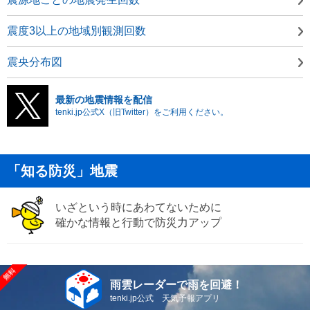
震度3以上の地域別観測回数
震央分布図
最新の地震情報を配信
tenki.jp公式X（旧Twitter）をご利用ください。
「知る防災」地震
いざという時にあわてないために
確かな情報と行動で防災力アップ
雨雲レーダーで雨を回避！
tenki.jp公式 天気予報アプリ