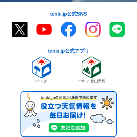
tenki.jp公式SNS
tenki.jp公式アプリ
tenki.jp
tenki.jp 登山天気