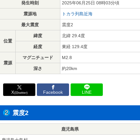
発生時刻
2025年06月25日 08時03分頃
震源地
トカラ列島近海
最大震度
震度2
緯度
北緯 29.4度
位置
経度
東経 129.4度
マグニチュード
M2.8
震源
深さ
約20km
X
Facebook
LINE
(旧twitter)
震度2
鹿児島県
鹿児島十島村