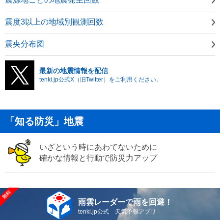
震度3以上の地域別観測回数
震央分布図
最新の地震情報を配信
tenki.jp公式X（旧Twitter）をご利用ください。
「知る防災」地震
いざという時にあわてないために
確かな情報と行動で防災力アップ
雨雲レーダーで雨を回避！
tenki.jp公式 天気予報アプリ