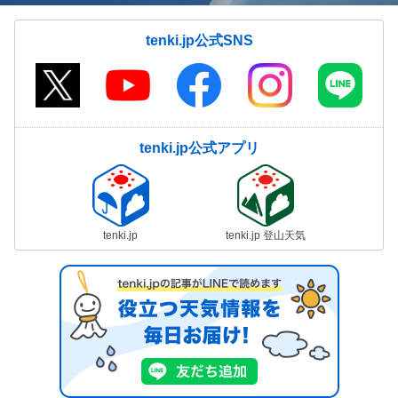
tenki.jp公式SNS
tenki.jp公式アプリ
tenki.jp
tenki.jp 登山天気