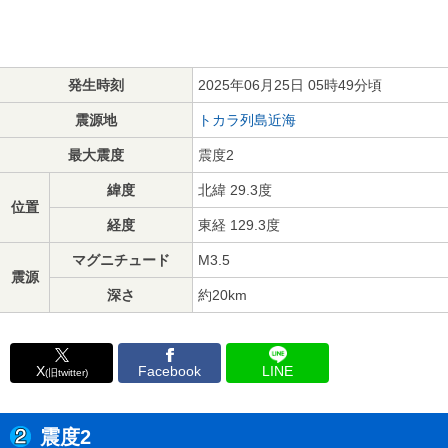
発生時刻
2025年06月25日 05時49分頃
震源地
トカラ列島近海
最大震度
震度2
緯度
北緯 29.3度
位置
経度
東経 129.3度
マグニチュード
M3.5
震源
深さ
約20km
X
Facebook
LINE
(旧twitter)
震度2