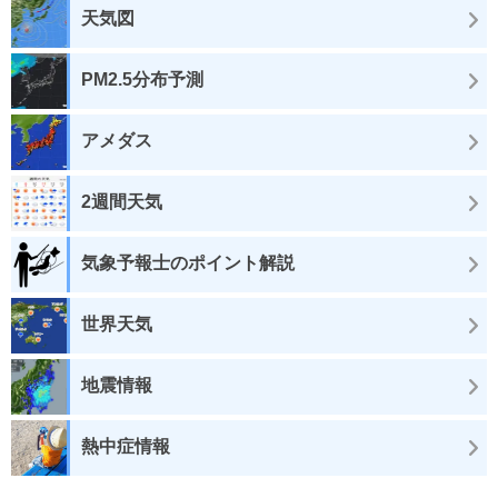
天気図
PM2.5分布予測
アメダス
2週間天気
気象予報士のポイント解説
世界天気
地震情報
熱中症情報