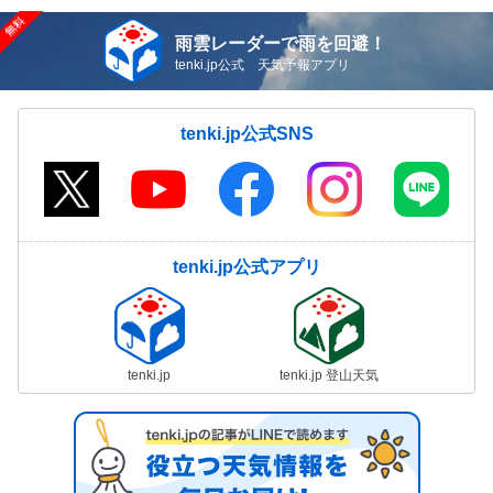
雨雲レーダーで雨を回避！
tenki.jp公式 天気予報アプリ
tenki.jp公式SNS
tenki.jp公式アプリ
tenki.jp
tenki.jp 登山天気