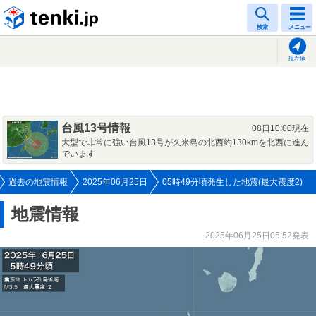
tenki.jp
検索
メニュー
現在地
台風13号情報
08日10:00現在
大型で非常に強い台風13号が久米島の北西約130kmを北西に進ん
でいます
過去の地震情報
2025年06月25日
05時49分頃発生した地震(最大震度2)
地震情報
2025年06月25日05:52発表