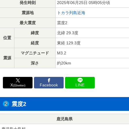
発生時刻
2025年06月25日 05時05分頃
震源地
トカラ列島近海
最大震度
震度2
緯度
北緯 29.3度
位置
経度
東経 129.3度
マグニチュード
M3.2
震源
深さ
約20km
X
Facebook
LINE
(旧twitter)
震度2
鹿児島県
鹿児島十島村