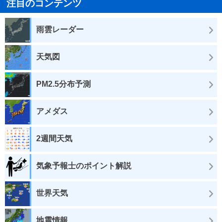
注目のコンテンツ
雨雲レーダー
天気図
PM2.5分布予測
アメダス
2週間天気
気象予報士のポイント解説
世界天気
地震情報