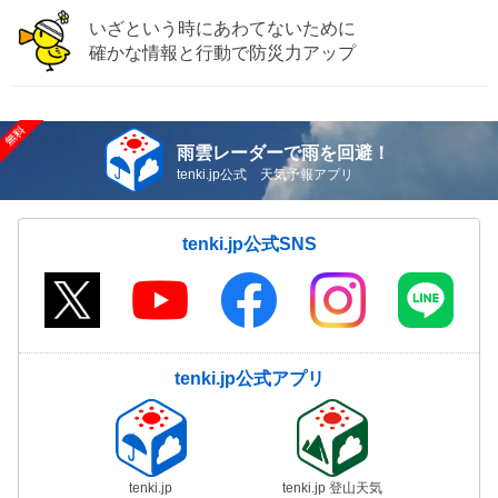
いざという時にあわてないために
確かな情報と行動で防災力アップ
雨雲レーダーで雨を回避！
tenki.jp公式 天気予報アプリ
tenki.jp公式SNS
tenki.jp公式アプリ
tenki.jp
tenki.jp 登山天気