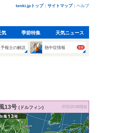
tenki.jpトップ
｜
サイトマップ
｜
ヘルプ
天気
季節特集
天気ニュース
象予報士の解説
熱中症情報
注目
風13号
(ドルフィン)
07日10:00現在