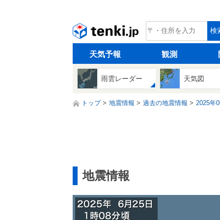
tenki.jp
検
天気予報
観測
雨雲レーダー
天気図
トップ
地震情報
過去の地震情報
2025年
地震情報