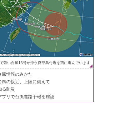
で強い台風13号が沖永良部島付近を西に進んでいます
台風情報のみかた
台風の接近、上陸に備えて
知る防災
アプリで台風進路予報を確認