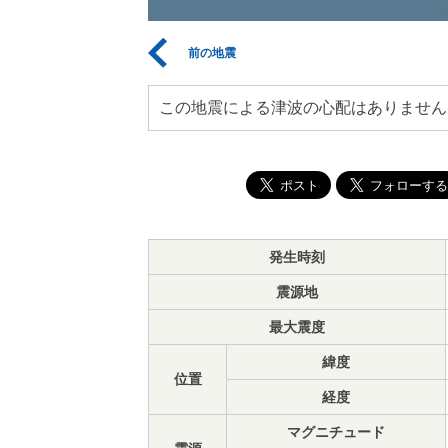
前の地震
この地震による津波の心配はありません
発生時刻
震源地
最大震度
緯度
位置
経度
マグニチュード