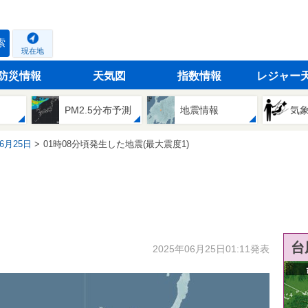
索
現在地
防災情報
天気図
指数情報
レジャー
PM2.5分布予測
地震情報
気
06月25日
01時08分頃発生した地震(最大震度1)
台
2025年06月25日01:11発表