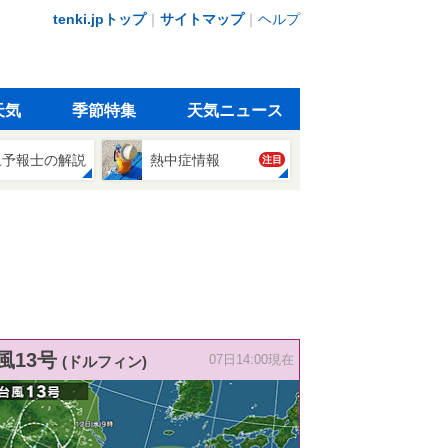
tenki.jpトップ
｜
サイトマップ
｜
ヘルプ
天気
季節特集
天気ニュース
象予報士の解説
熱中症情報
注目
風13号
(ドルフィン)
07日14:00現在