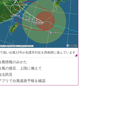
で強い台風13号が名護市付近を西南西に進んでいます
台風情報のみかた
台風の接近、上陸に備えて
知る防災
アプリで台風進路予報を確認