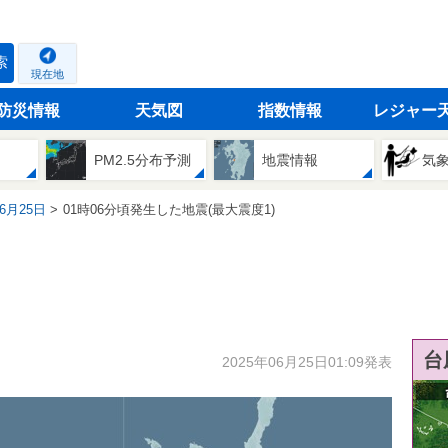
索
現在地
防災情報
天気図
指数情報
レジャー
PM2.5分布予測
地震情報
気
06月25日
01時06分頃発生した地震(最大震度1)
台
2025年06月25日01:09発表