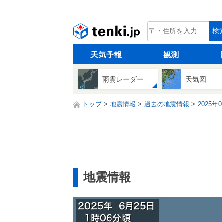
tenki.jp
検
天気予報
観測
雨雲レーダー
天気図
トップ
地震情報
過去の地震情報
2025年
地震情報