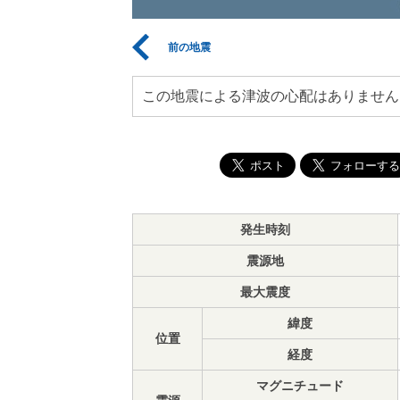
前の地震
この地震による津波の心配はありません
発生時刻
震源地
最大震度
緯度
位置
経度
マグニチュード