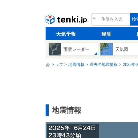
tenki.jp
検
天気予報
観測
雨雲レーダー
天気図
トップ
地震情報
過去の地震情報
2025年
地震情報