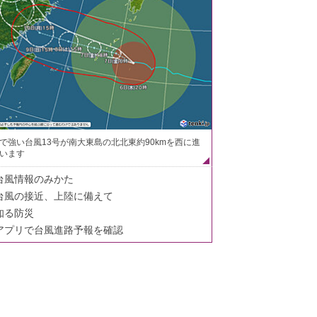
で強い台風13号が南大東島の北北東約90kmを西に進
います
台風情報のみかた
台風の接近、上陸に備えて
知る防災
アプリで台風進路予報を確認