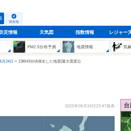
索
現在地
防災情報
天気図
指数情報
レジャー
PM2.5分布予測
地震情報
気
06月24日
23時43分頃発生した地震(最大震度1)
台
2025年06月24日23:47発表