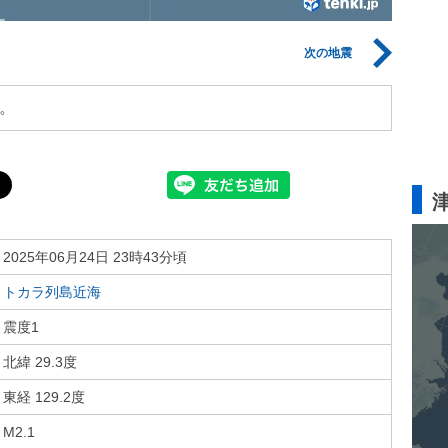
次の地震
。
2025年06月24日 23時43分頃
トカラ列島近海
震度1
北緯 29.3度
東経 129.2度
M2.1