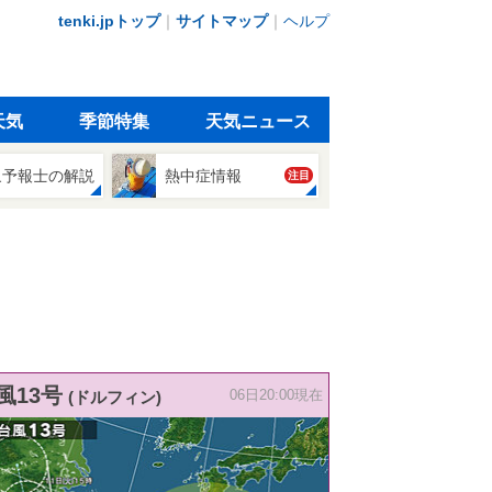
tenki.jpトップ
｜
サイトマップ
｜
ヘルプ
天気
季節特集
天気ニュース
象予報士の解説
熱中症情報
注目
風13号
(ドルフィン)
06日20:00現在