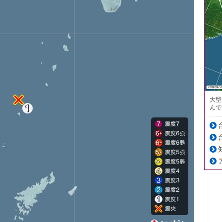
大型
んで