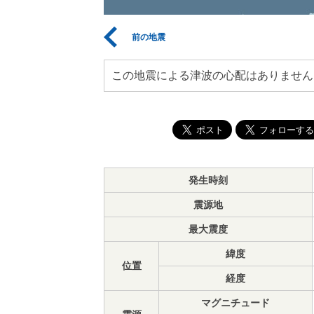
前の地震
この地震による津波の心配はありません
発生時刻
震源地
最大震度
緯度
位置
経度
マグニチュード