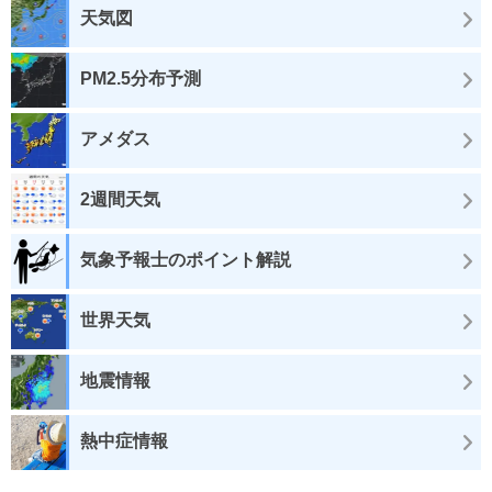
天気図
PM2.5分布予測
アメダス
2週間天気
気象予報士のポイント解説
世界天気
地震情報
熱中症情報