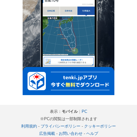
表示：
モバイル
｜
PC
※PCの閲覧は一部制限されます
利用規約
-
プライバシーポリシー
-
クッキーポリシー
広告掲載
-
お問い合わせ
-
ヘルプ