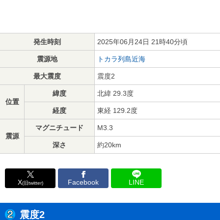
発生時刻
2025年06月24日 21時40分頃
震源地
トカラ列島近海
最大震度
震度2
緯度
北緯 29.3度
位置
経度
東経 129.2度
マグニチュード
M3.3
震源
深さ
約20km
X
Facebook
LINE
(旧twitter)
震度2