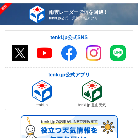
雨雲レーダーで雨を回避！
tenki.jp公式 天気予報アプリ
tenki.jp公式SNS
tenki.jp公式アプリ
tenki.jp
tenki.jp 登山天気