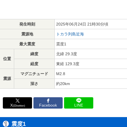
発生時刻
2025年06月24日 21時30分頃
震源地
トカラ列島近海
最大震度
震度1
緯度
北緯 29.3度
位置
経度
東経 129.3度
マグニチュード
M2.8
震源
深さ
約20km
X
Facebook
LINE
(旧twitter)
震度1