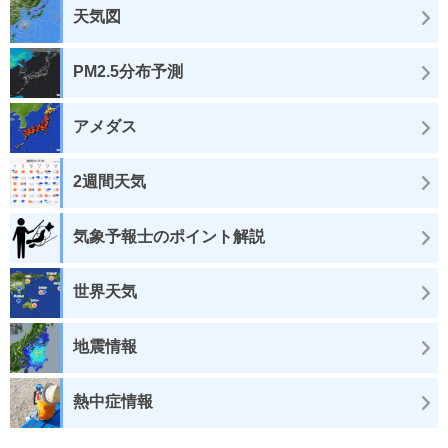
天気図
PM2.5分布予測
アメダス
2週間天気
気象予報士のポイント解説
世界天気
地震情報
熱中症情報