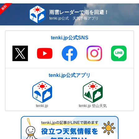
雨雲レーダーで雨を回避！
tenki.jp公式 天気予報アプリ
tenki.jp公式SNS
tenki.jp公式アプリ
tenki.jp
tenki.jp 登山天気