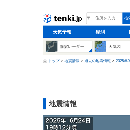
tenki.jp
検
天気予報
観測
雨雲レーダー
天気図
トップ
地震情報
過去の地震情報
2025年
地震情報