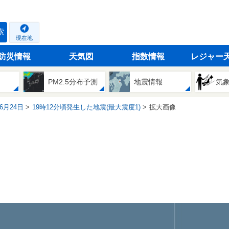
索
現在地
防災情報
天気図
指数情報
レジャー
PM2.5分布予測
地震情報
気
06月24日
19時12分頃発生した地震(最大震度1)
拡大画像