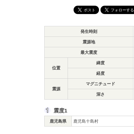
発生時刻
震源地
最大震度
緯度
位置
経度
マグニチュード
震源
深さ
震度1
鹿児島県
鹿児島十島村