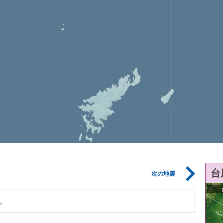
台
次の地震
。