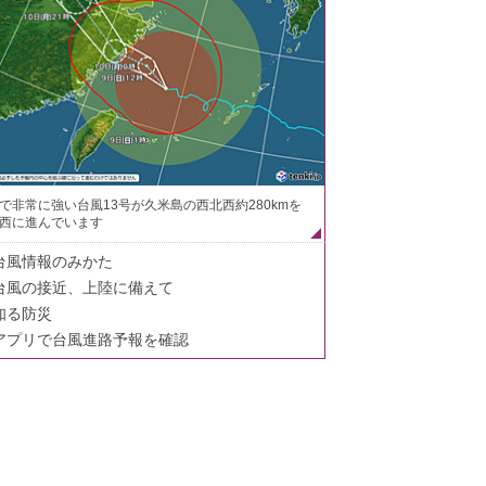
で非常に強い台風13号が久米島の西北西約280kmを
西に進んでいます
台風情報のみかた
台風の接近、上陸に備えて
知る防災
アプリで台風進路予報を確認