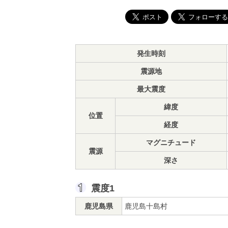
発生時刻
震源地
最大震度
緯度
位置
経度
マグニチュード
震源
深さ
震度1
鹿児島県
鹿児島十島村