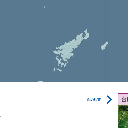
台
次の地震
。