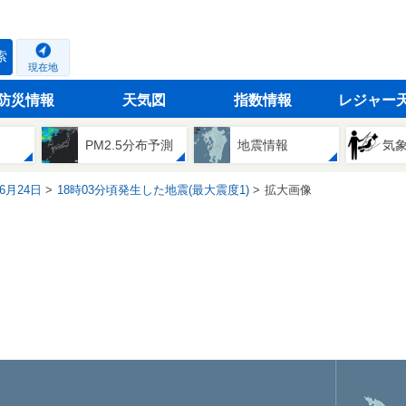
索
現在地
防災情報
天気図
指数情報
レジャー
PM2.5分布予測
地震情報
気
06月24日
18時03分頃発生した地震(最大震度1)
拡大画像