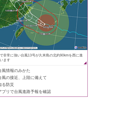
で非常に強い台風13号が久米島の北約90kmを西に進
います
台風情報のみかた
台風の接近、上陸に備えて
知る防災
アプリで台風進路予報を確認