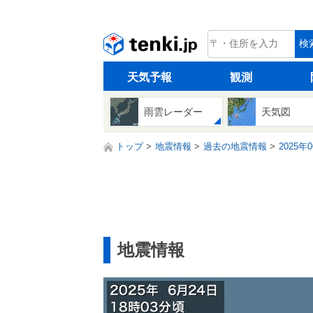
tenki.jp
検
天気予報
観測
雨雲レーダー
天気図
トップ
地震情報
過去の地震情報
2025年
地震情報