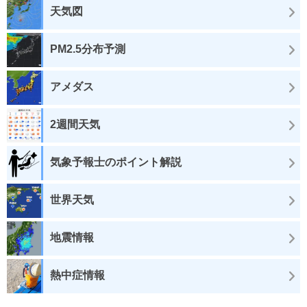
天気図
PM2.5分布予測
アメダス
2週間天気
気象予報士のポイント解説
世界天気
地震情報
熱中症情報