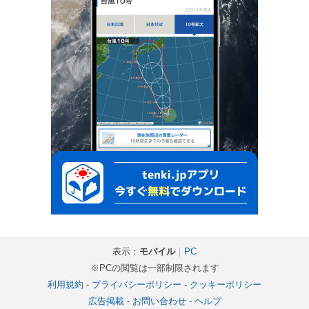
表示：
モバイル
｜
PC
※PCの閲覧は一部制限されます
利用規約
-
プライバシーポリシー
-
クッキーポリシー
広告掲載
-
お問い合わせ
-
ヘルプ