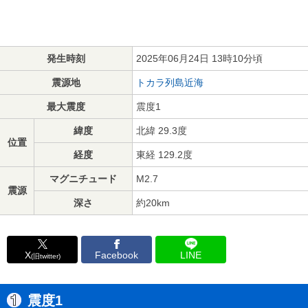
発生時刻
2025年06月24日 13時10分頃
震源地
トカラ列島近海
最大震度
震度1
緯度
北緯 29.3度
位置
経度
東経 129.2度
マグニチュード
M2.7
震源
深さ
約20km
X
Facebook
LINE
(旧twitter)
震度1