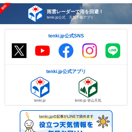
雨雲レーダーで雨を回避！
tenki.jp公式 天気予報アプリ
tenki.jp公式SNS
tenki.jp公式アプリ
tenki.jp
tenki.jp 登山天気