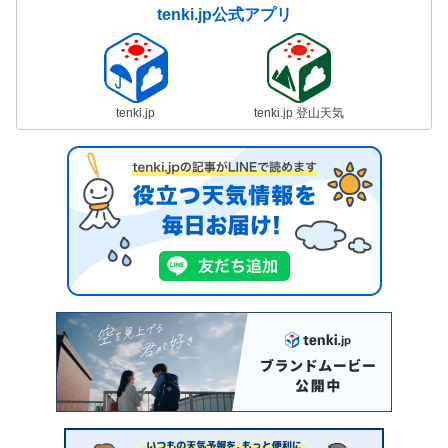
tenki.jp公式アプリ
tenki.jp
tenki.jp 登山天気