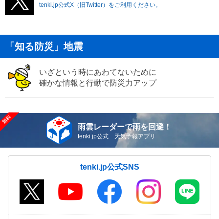
tenki.jp公式X（旧Twitter）をご利用ください。
「知る防災」地震
いざという時にあわてないために
確かな情報と行動で防災力アップ
雨雲レーダーで雨を回避！
tenki.jp公式 天気予報アプリ
tenki.jp公式SNS