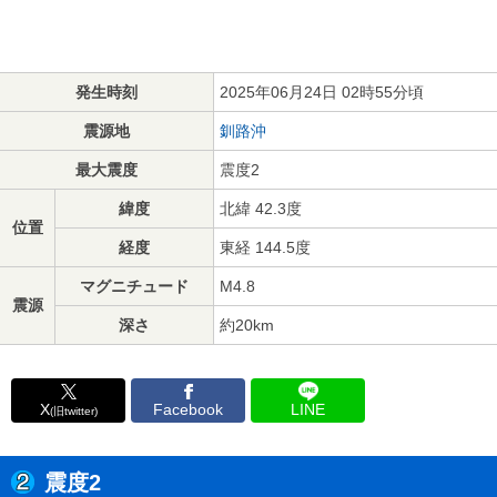
発生時刻
2025年06月24日 02時55分頃
震源地
釧路沖
最大震度
震度2
緯度
北緯 42.3度
位置
経度
東経 144.5度
マグニチュード
M4.8
震源
深さ
約20km
X
Facebook
LINE
(旧twitter)
震度2