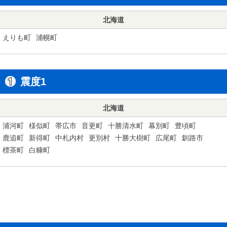
北海道
えりも町
浦幌町
震度1
北海道
浦河町
様似町
帯広市
音更町
十勝清水町
幕別町
豊頃町
鹿追町
新得町
中札内村
更別村
十勝大樹町
広尾町
釧路市
標茶町
白糠町