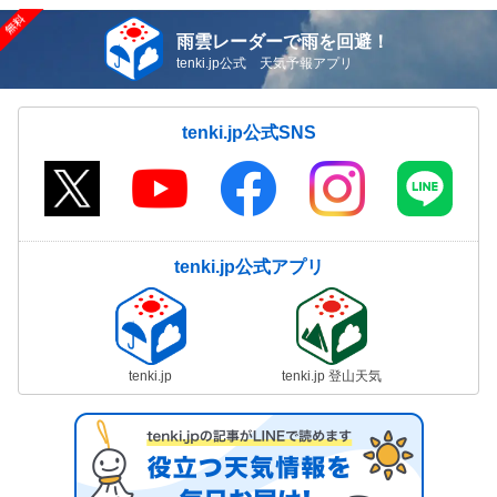
雨雲レーダーで雨を回避！
tenki.jp公式 天気予報アプリ
tenki.jp公式SNS
tenki.jp公式アプリ
tenki.jp
tenki.jp 登山天気