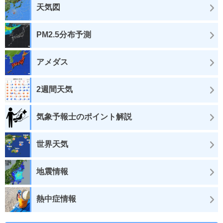
天気図
PM2.5分布予測
アメダス
2週間天気
気象予報士のポイント解説
世界天気
地震情報
熱中症情報