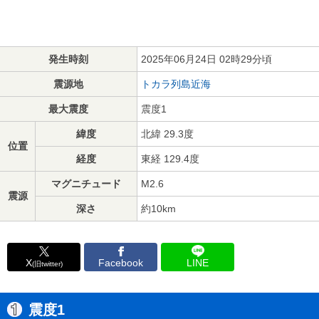
発生時刻
2025年06月24日 02時29分頃
震源地
トカラ列島近海
最大震度
震度1
緯度
北緯 29.3度
位置
経度
東経 129.4度
マグニチュード
M2.6
震源
深さ
約10km
X
Facebook
LINE
(旧twitter)
震度1