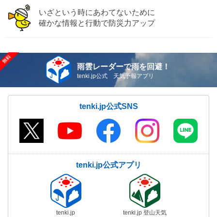
いざという時にあわてないために
確かな情報と行動で防災力アップ
雨雲レーダーで雨を回避！
tenki.jp公式 天気予報アプリ
tenki.jp公式SNS
tenki.jp公式アプリ
tenki.jp
tenki.jp 登山天気