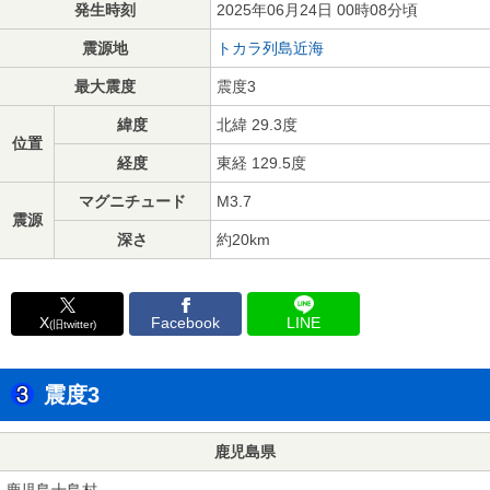
発生時刻
2025年06月24日 00時08分頃
震源地
トカラ列島近海
最大震度
震度3
緯度
北緯 29.3度
位置
経度
東経 129.5度
マグニチュード
M3.7
震源
深さ
約20km
X
Facebook
LINE
(旧twitter)
震度3
鹿児島県
鹿児島十島村