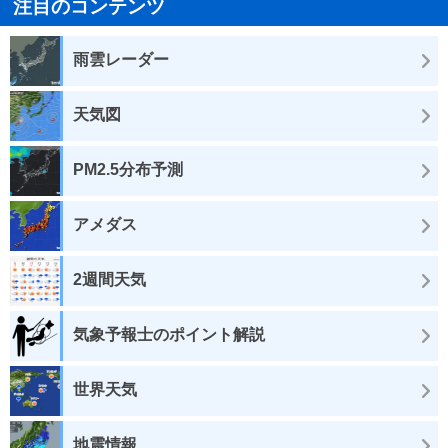
注目のコンテンツ
雨雲レーダー
天気図
PM2.5分布予測
アメダス
2週間天気
気象予報士のポイント解説
世界天気
地震情報