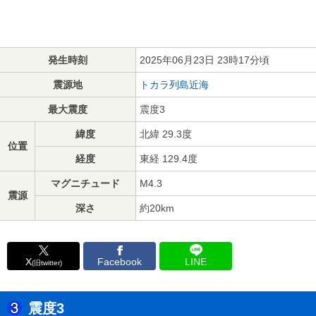
発生時刻
2025年06月23日 23時17分頃
震源地
トカラ列島近海
最大震度
震度3
緯度
北緯 29.3度
位置
経度
東経 129.4度
マグニチュード
M4.3
震源
深さ
約20km
X
Facebook
LINE
(旧twitter)
震度3