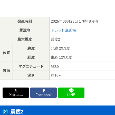
発生時刻
2025年06月23日 17時48分頃
震源地
トカラ列島近海
最大震度
震度2
緯度
北緯 29.3度
位置
経度
東経 129.0度
マグニチュード
M3.5
震源
深さ
約10km
X
Facebook
LINE
(旧twitter)
震度2