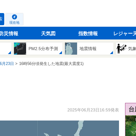
索
現在地
防災情報
天気図
指数情報
レジャー
PM2.5分布予測
地震情報
気
06月23日
16時56分頃発生した地震(最大震度1)
台
2025年06月23日16:59発表