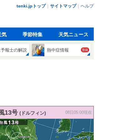
tenki.jpトップ
｜
サイトマップ
｜
ヘルプ
天気
季節特集
天気ニュース
象予報士の解説
熱中症情報
注目
風13号
(ドルフィン)
08日05:00現在