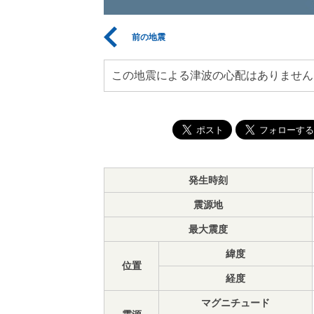
前の地震
この地震による津波の心配はありません
発生時刻
震源地
最大震度
緯度
位置
経度
マグニチュード