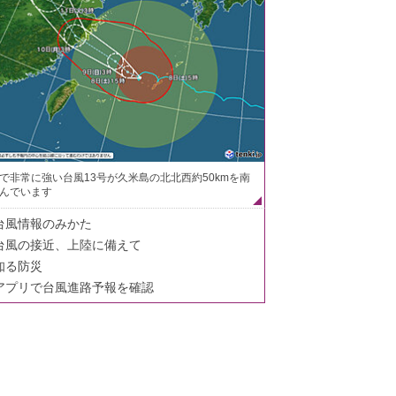
で非常に強い台風13号が久米島の北北西約50kmを南
んでいます
台風情報のみかた
台風の接近、上陸に備えて
知る防災
アプリで台風進路予報を確認