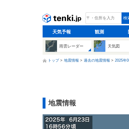
tenki.jp
検
天気予報
観測
雨雲レーダー
天気図
トップ
地震情報
過去の地震情報
2025年
地震情報