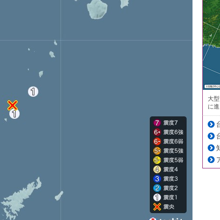
大型
に進