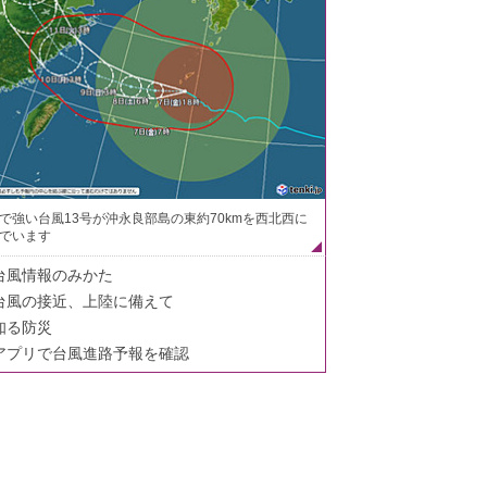
で強い台風13号が沖永良部島の東約70kmを西北西に
でいます
台風情報のみかた
台風の接近、上陸に備えて
知る防災
アプリで台風進路予報を確認