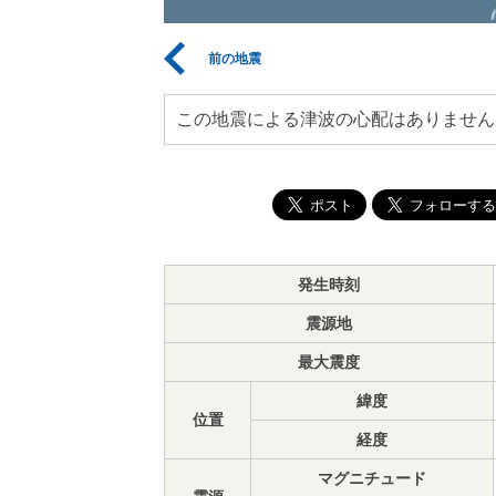
前の地震
この地震による津波の心配はありません
発生時刻
震源地
最大震度
緯度
位置
経度
マグニチュード