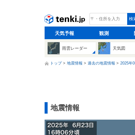
tenki.jp
検
天気予報
観測
雨雲レーダー
天気図
トップ
地震情報
過去の地震情報
2025年
地震情報