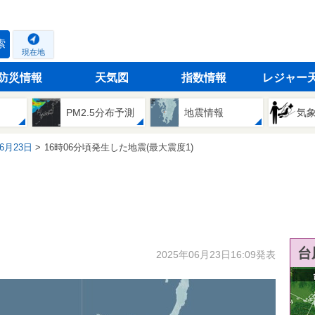
索
現在地
防災情報
天気図
指数情報
レジャー
PM2.5分布予測
地震情報
気
06月23日
16時06分頃発生した地震(最大震度1)
台
2025年06月23日16:09発表