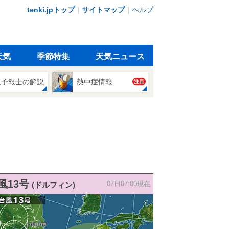
tenki.jpトップ
｜
サイトマップ
｜
ヘルプ
天気
季節特集
天気ニュース
象予報士の解説
熱中症情報
注目
風13号
(ドルフィン)
07日07:00現在