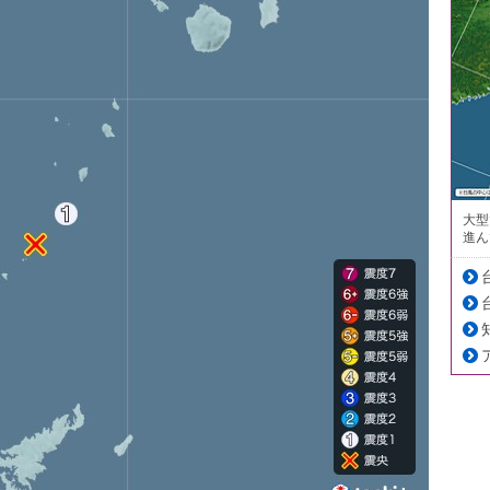
大型
進ん